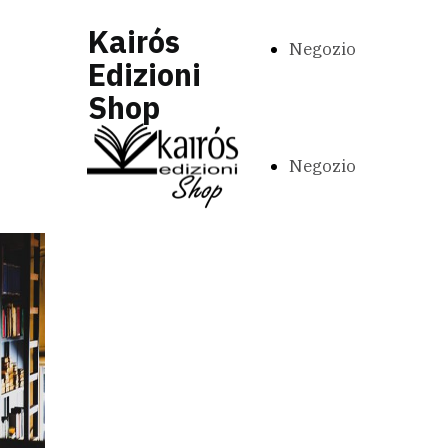
Kairós
Negozio
Edizioni
Shop
Negozio
Testa al Sud e
Cuore in Europa
Esplora il catalogo completo
Kairós, acquista comodamente
online e ricevi i tuoi prodotti